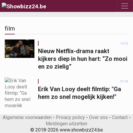
film
16/05
Nieuw Netflix-drama raakt
kijkers diep in hun hart: “Zo mooi
en zo zielig”
07/04
Erik Van Looy deelt filmtip: "Ga
hem zo snel mogelijk kijken!"
Algemene voorwaarden
-
Privacy policy
-
Over ons
-
Contact
-
Meldingen uitzetten
© 2018-2026 www.showbizz24.be