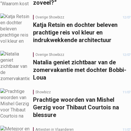
zoveel?”
Overige Showbizz
12/07
Katja Retsin en dochter beleven
prachtige reis vol kleur en
indrukwekkende architectuur
Overige Showbizz
12/07
Natalia geniet zichtbaar van de
zomervakantie met dochter Bobbi-
Loua
Showbizz
11/07
Prachtige woorden van Mishel
Gerzig voor Thibaut Courtois na
blessure
Artiesten in Vlaanderen
11/07