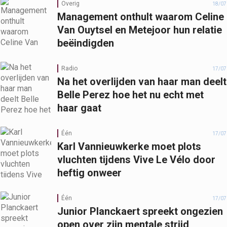
Overig
18/07
Management onthult waarom Celine
Van Ouytsel en Metejoor hun relatie
beëindigden
Radio
17/07
Na het overlijden van haar man deelt
Belle Perez hoe het nu echt met
haar gaat
Één
17/07
Karl Vannieuwkerke moet plots
vluchten tijdens Vive Le Vélo door
heftig onweer
Één
17/07
Junior Planckaert spreekt ongezien
open over zijn mentale strijd