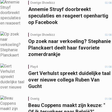
Overige Showbizz
02/08
Annemie Struyf doorbreekt
speculaties en reageert openhartig
op Facebook
Overige Showbizz
02/08
Op zoek naar verkoeling? Stephanie
Planckaert deelt haar favoriete
zomerdrankje
Play4
01/08
Gert Verhulst spreekt duidelijke taal
over nieuwe collega Ruben Van
Gucht
Overig
01/08
Beau Coppens maakt zijn keuze: "
Of ik terugkeer naar België?"