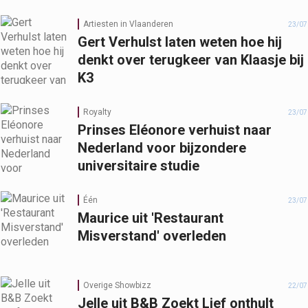
Artiesten in Vlaanderen
23/07
Gert Verhulst laten weten hoe hij
denkt over terugkeer van Klaasje bij
K3
Royalty
23/07
Prinses Eléonore verhuist naar
Nederland voor bijzondere
universitaire studie
Één
23/07
Maurice uit 'Restaurant
Misverstand' overleden
Overige Showbizz
22/07
Jelle uit B&B Zoekt Lief onthult